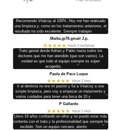
Recomiendo Vitalcoy al 100%. Hoy me han realizado
una limpieza y, como en los tratamientos anteriores, el
resultado ha sido excelente. Siempre trabajan
.Maika.jp78.gmail J.p.
★★★★★
Hace 3 semanas
Trato genial desde Adrian y Pablo hasta todos los
doctores que me han atendido (que son varios). La
verdad es que todo el equipo siempre es súper
acogedor,
Paula de Paco Luque
★★★★★
Hace 1 mes
Ir al dentista no era mi pasión y fui a Vitalcoy a una
simple limpieza, pero voy a empezar un tratamiento y
varios cuidados para tener una boca de 10 y
P Gallardo
★★★★★
Hace 1 mes
Llevo 19 años confiando en ellos y no puedo estar más
contenta con el trato y la profesionalidad que siempre he
recibido. Son un equipo cercano, atento