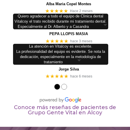
Alba Maria Copel Montes
★★★★★
Hace 2 meses
Quiero agradecer a todo el equipo de Clinica dental
Vitalcoy el trato recibido durante mi tratamiento dental.
Especialmente al Dr. Alberto y a Casandra
PEPA LLOPIS MASIA
★★★★★
hace 3 meses
La atención en Vitalcoy es excelente.
La profesionalidad del equipo es evidente. Se nota la
dedicación, especialmente en la metodología de
tratamiento
Jorge Silva
★★★★★
hace 6 meses
●
●
Conoce más reseñas de pacientes de
Grupo Gente Vital en Alcoy