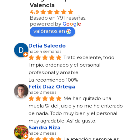
Valencia
4.9
Basado en 791 reseñas.
powered by
G
o
o
g
l
e
valóranos en
Delia Salcedo
hace 4 semanas
Trato excelente, todo 
limpio, ordenado y el personal 
profesional y amable.
La recomiendo 100%
Félix Díaz Ortega
hace 2 meses
Me han quitado una 
muela 🦷 del juicio y no me he enterado 
de nada. Todo muy bien y el personal 
muy agradable. Así da gusto.
Sandra Niza
hace 2 meses
La atención siempre es 