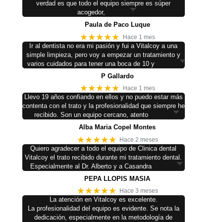
verdad es que todo el equipo siempre es súper
acogedor,
Paula de Paco Luque
★★★★★
Hace 1 mes
Ir al dentista no era mi pasión y fui a Vitalcoy a una
simple limpieza, pero voy a empezar un tratamiento y
varios cuidados para tener una boca de 10 y
P Gallardo
★★★★★
Hace 1 mes
Llevo 19 años confiando en ellos y no puedo estar más
contenta con el trato y la profesionalidad que siempre he
recibido. Son un equipo cercano, atento
Alba Maria Copel Montes
★★★★★
Hace 2 meses
Quiero agradecer a todo el equipo de Clinica dental
Vitalcoy el trato recibido durante mi tratamiento dental.
Especialmente al Dr. Alberto y a Casandra
PEPA LLOPIS MASIA
★★★★★
Hace 3 meses
La atención en Vitalcoy es excelente.
La profesionalidad del equipo es evidente. Se nota la
dedicación, especialmente en la metodología de