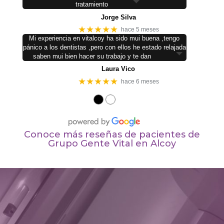
tratamiento
Jorge Silva
★★★★★
hace 5 meses
Mi experiencia en vitalcoy ha sido mui buena ,tengo
pánico a los dentistas ,pero con ellos he estado relajada
saben mui bien hacer su trabajo y te dan
Laura Vico
★★★★★
hace 6 meses
●
●
Conoce más reseñas de pacientes de
Grupo Gente Vital en Alcoy